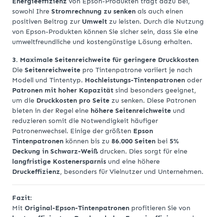
Energieeffizienz
von Epson-Produkten trägt dazu bei,
sowohl Ihre
Stromrechnung zu senken
als auch einen
positiven Beitrag zur
Umwelt
zu leisten. Durch die Nutzung
von Epson-Produkten können Sie sicher sein, dass Sie eine
umweltfreundliche und kostengünstige Lösung erhalten.
3. Maximale Seitenreichweite für geringere Druckkosten
Die
Seitenreichweite
pro Tintenpatrone variiert je nach
Modell und Tintentyp.
Hochleistungs-Tintenpatronen
oder
Patronen mit hoher Kapazität
sind besonders geeignet,
um die
Druckkosten pro Seite
zu senken. Diese Patronen
bieten in der Regel eine
höhere Seitenreichweite
und
reduzieren somit die Notwendigkeit häufiger
Patronenwechsel. Einige der größten
Epson
Tintenpatronen
können bis zu
86.000 Seiten
bei
5%
Deckung in Schwarz-Weiß
drucken. Dies sorgt für eine
langfristige Kostenersparnis
und eine höhere
Druckeffizienz
, besonders für Vielnutzer und Unternehmen.
Fazit
:
Mit
Original-Epson-Tintenpatronen
profitieren Sie von