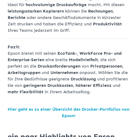
ideal für
hochvolumige Druckaufträge
macht. Mit diesen
leistungsstarken Kopierern
können Sie
Rechnungen
,
Berichte
oder andere Geschäftsdokumente in kürzester
Zeit drucken und haben die Effizienz und
Produktivität
Ihres Teams jederzeit im Griff.
Fazit
:
Epson bietet mit seinen
EcoTank-, WorkForce Pro- und
Enterprise-Serien
eine breite
Modellvielfalt
, die sich
perfekt an die
Druckanforderungen
von
Privatpersonen
,
Arbeitsgruppen
und
Unternehmen
anpasst. Wählen Sie die
für Ihre Bedürfnisse geeignete
Drucklösung
und profitieren
Sie von
geringeren Druckkosten
,
höherer Effizienz
und
mehr Flexibilität
in Ihrem Arbeitsalltag.
Hier geht es zu einer Übersicht des Drucker-Portfolios von
Epson!
ein paar Highlights von Epson